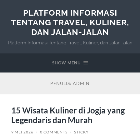
PLATFORM INFORMASI
TENTANG TRAVEL, KULINER,
DAN JALAN-JALAN
Platform Informasi Tentang Travel, Kuliner, dan Jalan-jalan
SHOW MENU
PENULIS:
ADMIN
15 Wisata Kuliner di Jogja yang
Legendaris dan Murah
9 MEI 2026
/
0 COMMENTS
/
STICKY