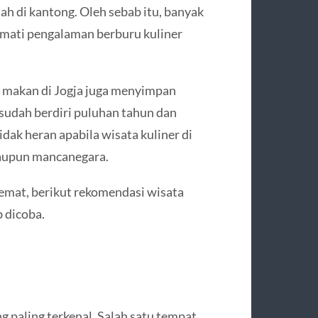
h di kantong. Oleh sebab itu, banyak
kmati pengalaman berburu kuliner
t makan di Jogja juga menyimpan
 sudah berdiri puluhan tahun dan
ak heran apabila wisata kuliner di
 maupun mancanegara.
emat, berikut rekomendasi wisata
b dicoba.
g paling terkenal. Salah satu tempat