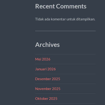
Recent Comments
Tidak ada komentar untuk ditampilkan.
Archives
Mei 2026
Januari 2026
Desember 2025
November 2025
Oktober 2025