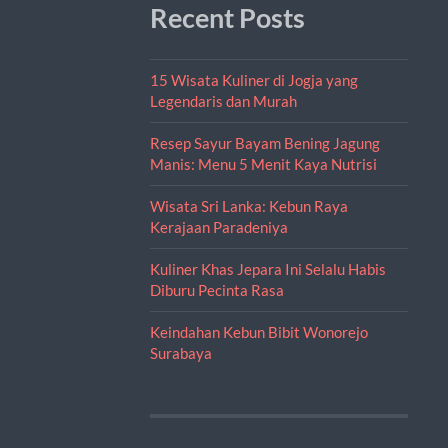
Recent Posts
15 Wisata Kuliner di Jogja yang
Legendaris dan Murah
Resep Sayur Bayam Bening Jagung
Manis: Menu 5 Menit Kaya Nutrisi
Wisata Sri Lanka: Kebun Raya
Kerajaan Paradeniya
Kuliner Khas Jepara Ini Selalu Habis
Diburu Pecinta Rasa
Keindahan Kebun Bibit Wonorejo
Surabaya