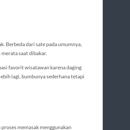
hak. Berbeda dari sate pada umumnya,
 merata saat dibakar.
nasi favorit wisatawan karena daging
ebih lagi, bumbunya sederhana tetapi
gan proses memasak menggunakan