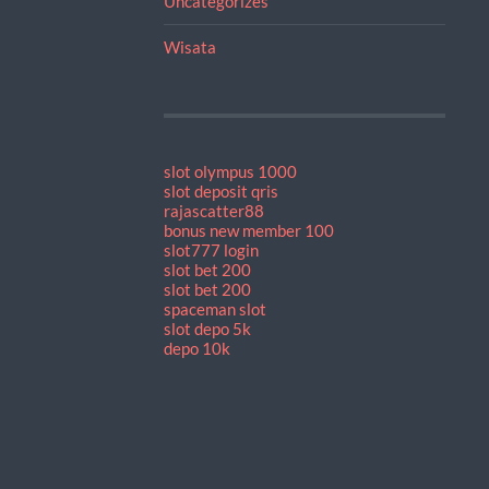
Uncategorizes
Wisata
slot olympus 1000
slot deposit qris
rajascatter88
bonus new member 100
slot777 login
slot bet 200
slot bet 200
spaceman slot
slot depo 5k
depo 10k