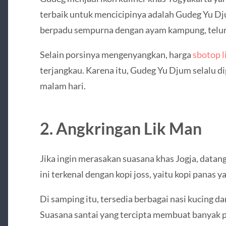
terbaik untuk mencicipinya adalah Gudeg Yu Dj
berpadu sempurna dengan ayam kampung, telur, 
Selain porsinya mengenyangkan, harga
sbotop l
terjangkau. Karena itu, Gudeg Yu Djum selalu di
malam hari.
2. Angkringan Lik Man
Jika ingin merasakan suasana khas Jogja, datan
ini terkenal dengan kopi joss, yaitu kopi panas
Di samping itu, tersedia berbagai nasi kucing d
Suasana santai yang tercipta membuat banyak 