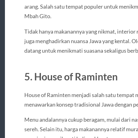
arang. Salah satu tempat populer untuk menikma
Mbah Gito.
Tidak hanya makanannya yang nikmat, interior 
juga menghadirkan nuansa Jawa yang kental. Ol
datang untuk menikmati suasana sekaligus berb
5. House of Raminten
House of Raminten menjadi salah satu tempat ma
menawarkan konsep tradisional Jawa dengan pe
Menu andalannya cukup beragam, mulai dari nasi 
sereh. Selain itu, harga makanannya relatif mu