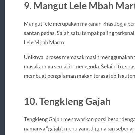
9. Mangut Lele Mbah Mar
Mangut lele merupakan makanan khas Jogja ber
santan pedas. Salah satu tempat paling terken
Lele Mbah Marto.
Uniknya, proses memasak masih menggunakan t
masakannya semakin menggoda. Selain itu, sua
membuat pengalaman makan terasa lebih auten
10. Tengkleng Gajah
Tengkleng Gajah menawarkan porsi besar denga
namanya “gajah”, menu yang digunakan sebenar