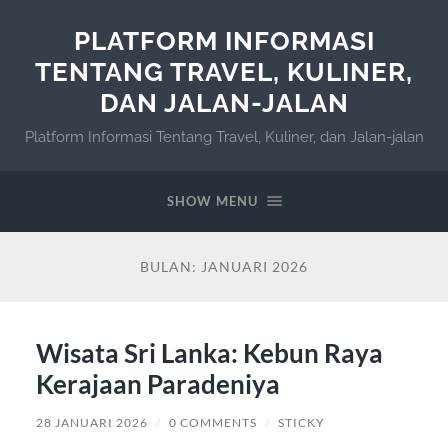
PLATFORM INFORMASI
TENTANG TRAVEL, KULINER,
DAN JALAN-JALAN
Platform Informasi Tentang Travel, Kuliner, dan Jalan-jalan
SHOW MENU
BULAN:
JANUARI 2026
Wisata Sri Lanka: Kebun Raya
Kerajaan Paradeniya
28 JANUARI 2026
/
0 COMMENTS
/
STICKY