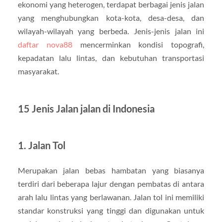
ekonomi yang heterogen, terdapat berbagai jenis jalan
yang menghubungkan kota-kota, desa-desa, dan
wilayah-wilayah yang berbeda. Jenis-jenis jalan ini
daftar nova88
mencerminkan kondisi topografi,
kepadatan lalu lintas, dan kebutuhan transportasi
masyarakat.
15 Jenis Jalan jalan di Indonesia
1. Jalan Tol
Merupakan jalan bebas hambatan yang biasanya
terdiri dari beberapa lajur dengan pembatas di antara
arah lalu lintas yang berlawanan. Jalan tol ini memiliki
standar konstruksi yang tinggi dan digunakan untuk