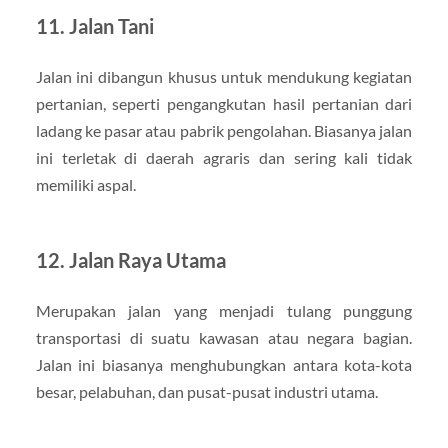
11. Jalan Tani
Jalan ini dibangun khusus untuk mendukung kegiatan
pertanian, seperti pengangkutan hasil pertanian dari
ladang ke pasar atau pabrik pengolahan. Biasanya jalan
ini terletak di daerah agraris dan sering kali tidak
memiliki aspal.
12. Jalan Raya Utama
Merupakan jalan yang menjadi tulang punggung
transportasi di suatu kawasan atau negara bagian.
Jalan ini biasanya menghubungkan antara kota-kota
besar, pelabuhan, dan pusat-pusat industri utama.