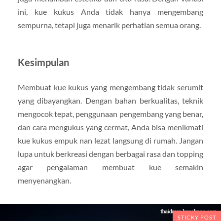
ini, kue kukus Anda tidak hanya mengembang
sempurna, tetapi juga menarik perhatian semua orang.
Kesimpulan
Membuat kue kukus yang mengembang tidak serumit
yang dibayangkan. Dengan bahan berkualitas, teknik
mengocok tepat, penggunaan pengembang yang benar,
dan cara mengukus yang cermat, Anda bisa menikmati
kue kukus empuk nan lezat langsung di rumah. Jangan
lupa untuk berkreasi dengan berbagai rasa dan topping
agar pengalaman membuat kue semakin
menyenangkan.
STICKY POST