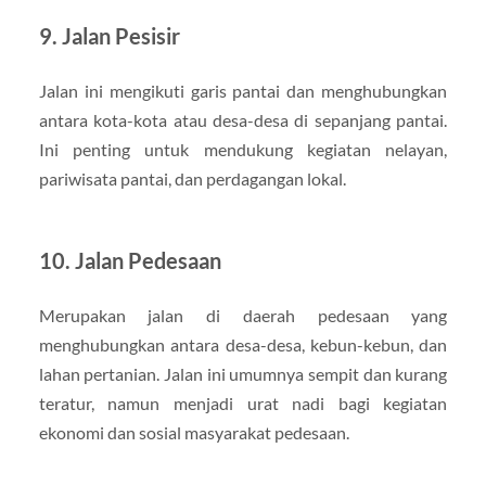
9. Jalan Pesisir
Jalan ini mengikuti garis pantai dan menghubungkan
antara kota-kota atau desa-desa di sepanjang pantai.
Ini penting untuk mendukung kegiatan nelayan,
pariwisata pantai, dan perdagangan lokal.
10. Jalan Pedesaan
Merupakan jalan di daerah pedesaan yang
menghubungkan antara desa-desa, kebun-kebun, dan
lahan pertanian. Jalan ini umumnya sempit dan kurang
teratur, namun menjadi urat nadi bagi kegiatan
ekonomi dan sosial masyarakat pedesaan.