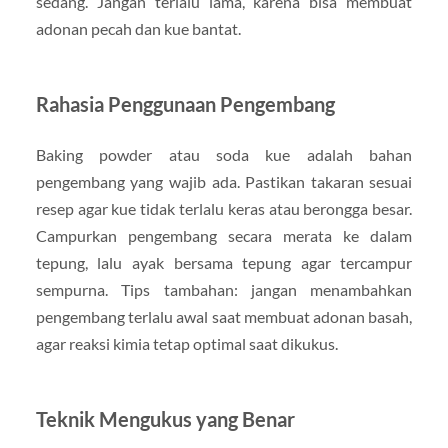
sedang. Jangan terlalu lama, karena bisa membuat
adonan pecah dan kue bantat.
Rahasia Penggunaan Pengembang
Baking powder atau soda kue adalah bahan
pengembang yang wajib ada. Pastikan takaran sesuai
resep agar kue tidak terlalu keras atau berongga besar.
Campurkan pengembang secara merata ke dalam
tepung, lalu ayak bersama tepung agar tercampur
sempurna. Tips tambahan: jangan menambahkan
pengembang terlalu awal saat membuat adonan basah,
agar reaksi kimia tetap optimal saat dikukus.
Teknik Mengukus yang Benar