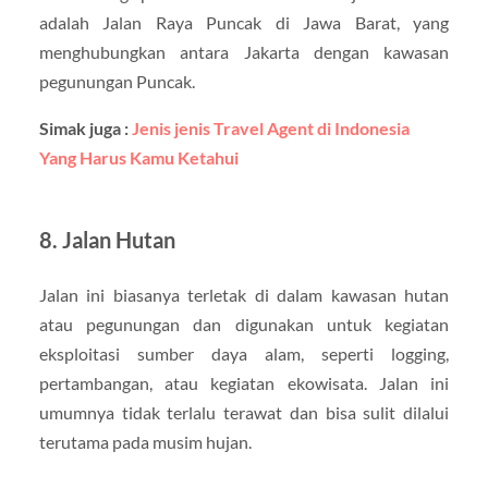
adalah Jalan Raya Puncak di Jawa Barat, yang
menghubungkan antara Jakarta dengan kawasan
pegunungan Puncak.
Simak juga :
Jenis jenis Travel Agent di Indonesia
Yang Harus Kamu Ketahui
8. Jalan Hutan
Jalan ini biasanya terletak di dalam kawasan hutan
atau pegunungan dan digunakan untuk kegiatan
eksploitasi sumber daya alam, seperti logging,
pertambangan, atau kegiatan ekowisata. Jalan ini
umumnya tidak terlalu terawat dan bisa sulit dilalui
terutama pada musim hujan.