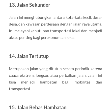
13. Jalan Sekunder
Jalan ini menghubungkan antara kota-kota kecil, desa-
desa, dan kawasan perdesaan dengan jalan raya utama.
Ini melayani kebutuhan transportasi lokal dan menjadi
akses penting bagi perekonomian lokal.
14. Jalan Tertutup
Merupakan jalan yang ditutup secara periodik karena
cuaca ekstrem, longsor, atau perbaikan jalan. Jalan ini
bisa menjadi hambatan bagi mobilitas dan
transportasi.
15. Jalan Bebas Hambatan