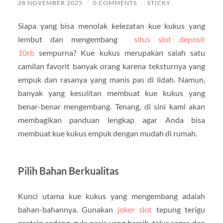
28 NOVEMBER 2025
/
0 COMMENTS
/
STICKY
Siapa yang bisa menolak kelezatan kue kukus yang
lembut dan mengembang
situs slot deposit
10rb
sempurna? Kue kukus merupakan salah satu
camilan favorit banyak orang karena teksturnya yang
empuk dan rasanya yang manis pas di lidah. Namun,
banyak yang kesulitan membuat kue kukus yang
benar-benar mengembang. Tenang, di sini kami akan
membagikan panduan lengkap agar Anda bisa
membuat kue kukus empuk dengan mudah di rumah.
Pilih Bahan Berkualitas
Kunci utama kue kukus yang mengembang adalah
bahan-bahannya. Gunakan
joker slot
tepung terigu
protein sedang, gula pasir yang bersih, telur segar, dan