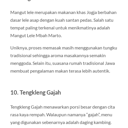
Mangut lele merupakan makanan khas Jogja berbahan
dasar lele asap dengan kuah santan pedas. Salah satu
tempat paling terkenal untuk menikmatinya adalah
Mangut Lele Mbah Marto.
Uniknya, proses memasak masih menggunakan tungku
tradisional sehingga aroma masakannya semakin
menggoda. Selain itu, suasana rumah tradisional Jawa
membuat pengalaman makan terasa lebih autentik.
10. Tengkleng Gajah
Tengkleng Gajah menawarkan porsi besar dengan cita
rasa kaya rempah. Walaupun namanya “gajah”, menu
yang digunakan sebenarnya adalah daging kambing.