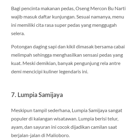
Bagi pencinta makanan pedas, Oseng Mercon Bu Narti
wajib masuk daftar kunjungan. Sesuai namanya, menu
ini memiliki cita rasa super pedas yang menggugah
selera.
Potongan daging sapi dan kikil dimasak bersama cabai
melimpah sehingga menghasilkan sensasi pedas yang
kuat. Meski demikian, banyak pengunjung rela antre
demi mencicipi kuliner legendaris ini.
7. Lumpia Samijaya
Meskipun tampil sederhana, Lumpia Samijaya sangat
populer di kalangan wisatawan. Lumpia berisi telur,
ayam, dan sayuran ini cocok dijadikan camilan saat
berjalan-jalan di Malioboro.