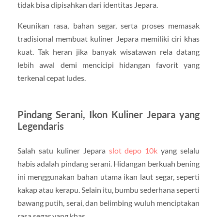
tidak bisa dipisahkan dari identitas Jepara.
Keunikan rasa, bahan segar, serta proses memasak
tradisional membuat kuliner Jepara memiliki ciri khas
kuat. Tak heran jika banyak wisatawan rela datang
lebih awal demi mencicipi hidangan favorit yang
terkenal cepat ludes.
Pindang Serani, Ikon Kuliner Jepara yang
Legendaris
Salah satu kuliner Jepara
slot depo 10k
yang selalu
habis adalah pindang serani. Hidangan berkuah bening
ini menggunakan bahan utama ikan laut segar, seperti
kakap atau kerapu. Selain itu, bumbu sederhana seperti
bawang putih, serai, dan belimbing wuluh menciptakan
rasa segar yang khas.