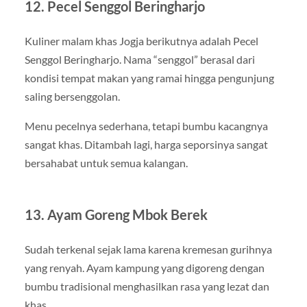
12. Pecel Senggol Beringharjo
Kuliner malam khas Jogja berikutnya adalah Pecel
Senggol Beringharjo. Nama “senggol” berasal dari
kondisi tempat makan yang ramai hingga pengunjung
saling bersenggolan.
Menu pecelnya sederhana, tetapi bumbu kacangnya
sangat khas. Ditambah lagi, harga seporsinya sangat
bersahabat untuk semua kalangan.
13. Ayam Goreng Mbok Berek
Sudah terkenal sejak lama karena kremesan gurihnya
yang renyah. Ayam kampung yang digoreng dengan
bumbu tradisional menghasilkan rasa yang lezat dan
khas.