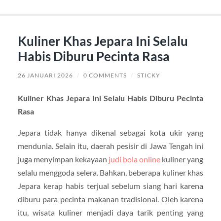
Kuliner Khas Jepara Ini Selalu
Habis Diburu Pecinta Rasa
26 JANUARI 2026
/
0 COMMENTS
/
STICKY
Kuliner Khas Jepara Ini Selalu Habis Diburu Pecinta
Rasa
Jepara tidak hanya dikenal sebagai kota ukir yang
mendunia. Selain itu, daerah pesisir di Jawa Tengah ini
juga menyimpan kekayaan
judi bola online
kuliner yang
selalu menggoda selera. Bahkan, beberapa kuliner khas
Jepara kerap habis terjual sebelum siang hari karena
diburu para pecinta makanan tradisional. Oleh karena
itu, wisata kuliner menjadi daya tarik penting yang