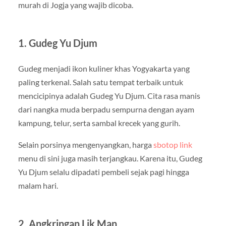
murah di Jogja yang wajib dicoba.
1. Gudeg Yu Djum
Gudeg menjadi ikon kuliner khas Yogyakarta yang
paling terkenal. Salah satu tempat terbaik untuk
mencicipinya adalah Gudeg Yu Djum. Cita rasa manis
dari nangka muda berpadu sempurna dengan ayam
kampung, telur, serta sambal krecek yang gurih.
Selain porsinya mengenyangkan, harga
sbotop link
menu di sini juga masih terjangkau. Karena itu, Gudeg
Yu Djum selalu dipadati pembeli sejak pagi hingga
malam hari.
2. Angkringan Lik Man