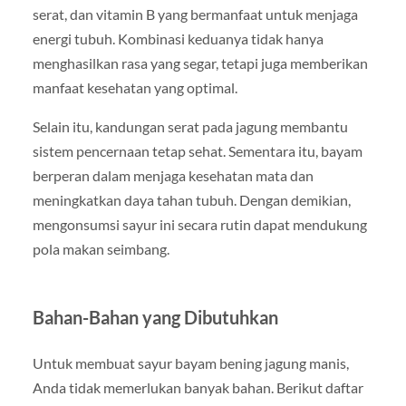
serat, dan vitamin B yang bermanfaat untuk menjaga
energi tubuh. Kombinasi keduanya tidak hanya
menghasilkan rasa yang segar, tetapi juga memberikan
manfaat kesehatan yang optimal.
Selain itu, kandungan serat pada jagung membantu
sistem pencernaan tetap sehat. Sementara itu, bayam
berperan dalam menjaga kesehatan mata dan
meningkatkan daya tahan tubuh. Dengan demikian,
mengonsumsi sayur ini secara rutin dapat mendukung
pola makan seimbang.
Bahan-Bahan yang Dibutuhkan
Untuk membuat sayur bayam bening jagung manis,
Anda tidak memerlukan banyak bahan. Berikut daftar