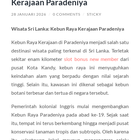
Kerajaan Paradeniya
28 JANUARI 2026
/
0 COMMENTS
/
STICKY
Wisata Sri Lanka: Kebun Raya Kerajaan Paradeniya
Kebun Raya Kerajaan di Paradeniya menjadi salah satu
destinasi wisata paling terkenal di Sri Lanka. Terletak
sekitar enam kilometer
slot bonus new member
dari
pusat Kota Kandy, kebun raya ini menyuguhkan
keindahan alam yang berpadu dengan nilai sejarah
tinggi. Selain itu, kawasan ini dikenal sebagai kebun
botani terbesar dan tertua di negara tersebut.
Pemerintah kolonial Inggris mulai mengembangkan
Kebun Raya Paradeniya pada abad ke-19. Sejak saat
itu, tempat ini terus berkembang hingga menjadi pusat
konservasi tanaman tropis dan subtropis. Oleh karena
itu, wisatawan lokal maupun mancanegara selalu