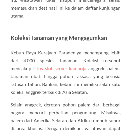
memasukkan destinasi ini ke dalam daftar kunjungan
utama.
Koleksi Tanaman yang Mengagumkan
Kebun Raya Kerajaan Paradeniya menampung lebih
dari 4.000 spesies tanaman. Koleksi tersebut
mencakup
situs slot server kamboja
anggrek, palem,
tanaman obat, hingga pohon raksasa yang berusia
ratusan tahun. Bahkan, kebun ini memiliki salah satu
koleksi anggrek terbaik di Asia Selatan.
Selain anggrek, deretan pohon palem dari berbagai
negara mencuri perhatian pengunjung. Misalnya,
palem dari Amerika Selatan dan Afrika tumbuh subur
di area khusus. Dengan demikian, wisatawan dapat