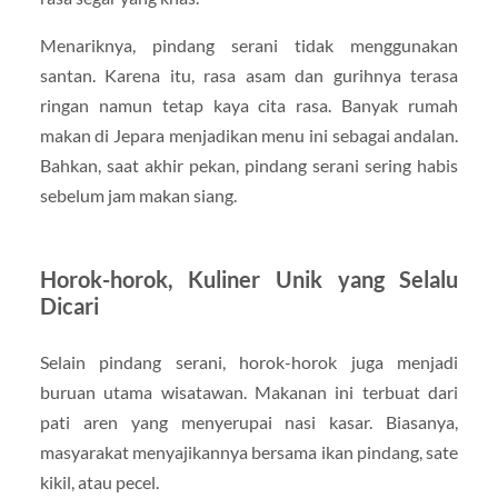
Menariknya, pindang serani tidak menggunakan
santan. Karena itu, rasa asam dan gurihnya terasa
ringan namun tetap kaya cita rasa. Banyak rumah
makan di Jepara menjadikan menu ini sebagai andalan.
Bahkan, saat akhir pekan, pindang serani sering habis
sebelum jam makan siang.
Horok-horok, Kuliner Unik yang Selalu
Dicari
Selain pindang serani, horok-horok juga menjadi
buruan utama wisatawan. Makanan ini terbuat dari
pati aren yang menyerupai nasi kasar. Biasanya,
masyarakat menyajikannya bersama ikan pindang, sate
kikil, atau pecel.