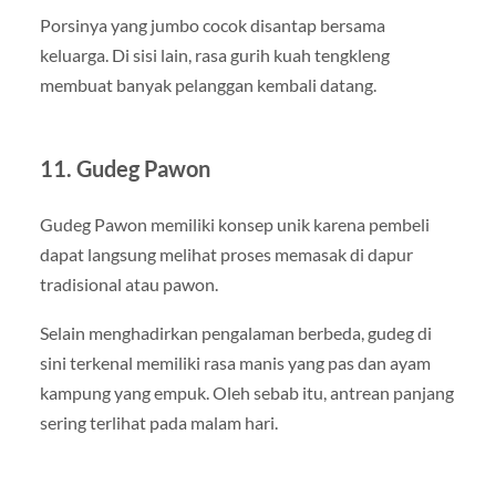
Porsinya yang jumbo cocok disantap bersama
keluarga. Di sisi lain, rasa gurih kuah tengkleng
membuat banyak pelanggan kembali datang.
11. Gudeg Pawon
Gudeg Pawon memiliki konsep unik karena pembeli
dapat langsung melihat proses memasak di dapur
tradisional atau pawon.
Selain menghadirkan pengalaman berbeda, gudeg di
sini terkenal memiliki rasa manis yang pas dan ayam
kampung yang empuk. Oleh sebab itu, antrean panjang
sering terlihat pada malam hari.