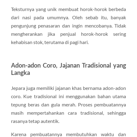
Teksturnya yang unik membuat horok-horok berbeda
dari nasi pada umumnya. Oleh sebab itu, banyak
pengunjung penasaran dan ingin mencobanya. Tidak
mengherankan jika penjual horok-horok sering
kehabisan stok, terutama di pagi hari.
Adon-adon Coro, Jajanan Tradisional yang
Langka
Jepara juga memiliki jajanan khas bernama adon-adon
coro. Kue tradisional ini menggunakan bahan utama
tepung beras dan gula merah. Proses pembuatannya
masih mempertahankan cara tradisional, sehingga
rasanya tetap autentik.
Karena pembuatannya membutuhkan waktu dan