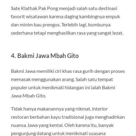
Sate Klathak Pak Pong menjadi salah satu destinasi
favorit wisatawan karena daging kambingnya empuk
dan minim bau prengus. Terlebih lagi, bumbunya
sederhana tetapi menghasilkan rasa yang sangat lezat.
4. Bakmi Jawa Mbah Gito
Bakmi Jawa memiliki ciri khas rasa gurih dengan proses
memasak menggunakan arang. Salah satu tempat
populer untuk menikmati hidangan ini ialah Bakmi
Jawa Mbah Gito.
Tidak hanya makanannya yang nikmat, interior
restoran berbahan kayu tradisional juga menghadirkan
nuansa Jawa yang kental. Oleh karena itu, banyak
pengunjung datang untuk menikmati suasana