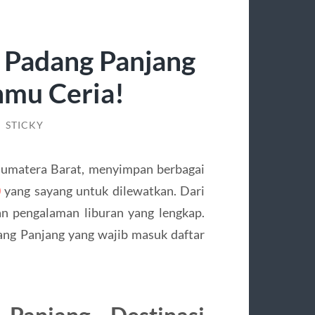
i Padang Panjang
nmu Ceria!
/
STICKY
Sumatera Barat, menyimpan berbagai
0
yang sayang untuk dilewatkan. Dari
an pengalaman liburan yang lengkap.
ang Panjang yang wajib masuk daftar