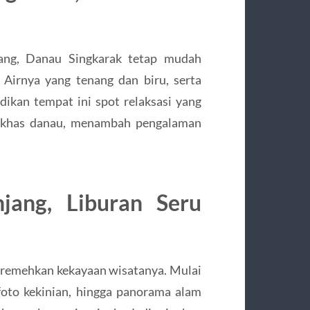
jang, Danau Singkarak tetap mudah
 Airnya yang tenang dan biru, serta
ikan tempat ini spot relaksasi yang
al khas danau, menambah pengalaman
jang, Liburan Seru
n remehkan kekayaan wisatanya. Mulai
 foto kekinian, hingga panorama alam