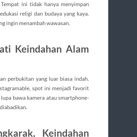
. Tempat ini tidak hanya menyimpan
edukasi religi dan budaya yang kaya.
yang ingin menambah wawasan.
ati Keindahan Alam
 perbukitan yang luar biasa indah.
agramable, spot ini menjadi favorit
 lupa bawa kamera atau smartphone-
 diabadikan.
gkarak, Keindahan