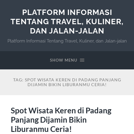
PLATFORM INFORMASI
TENTANG TRAVEL, KULINER,
DAN JALAN-JALAN
Platform Informasi Tentang Travel, Kuliner, dan Jalan-jalan
SHOW MENU
TAG:
SPOT WISATA KEREN DI PADANG PANJANG
DIJAMIN BIKIN LIBURANMU CERIA!
Spot Wisata Keren di Padang
Panjang Dijamin Bikin
Liburanmu Ceria!