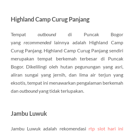
Highland Camp Curug Panjang
Tempat
outbound
di Puncak Bogor
yang
recommended
lainnya adalah Highland Camp
Curug Panjang. Highland Camp Curug Panjang sendiri
merupakan tempat berkemah terbesar di Puncak
Bogor. Dikelilingi oleh hutan pegunungan yang asri,
aliran sungai yang jernih, dan lima air terjun yang
eksotis, tempat ini menawarkan pengalaman berkemah
dan
outbound
yang tidak terlupakan.
Jambu Luwuk
Jambu Luwuk adalah rekomendasi
rtp slot hari ini