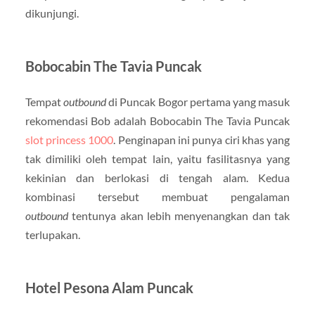
dikunjungi.
Bobocabin The Tavia Puncak
Tempat
outbound
di Puncak Bogor pertama yang masuk
rekomendasi Bob adalah Bobocabin The Tavia Puncak
slot princess 1000
. Penginapan ini punya ciri khas yang
tak dimiliki oleh tempat lain, yaitu fasilitasnya yang
kekinian dan berlokasi di tengah alam. Kedua
kombinasi tersebut membuat pengalaman
outbound
tentunya akan lebih menyenangkan dan tak
terlupakan.
Hotel Pesona Alam Puncak