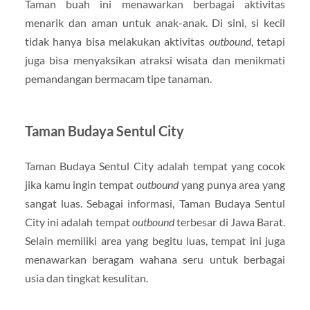
Taman buah ini menawarkan berbagai aktivitas
menarik dan aman untuk anak-anak. Di sini, si kecil
tidak hanya bisa melakukan aktivitas
outbound
, tetapi
juga bisa menyaksikan atraksi wisata dan menikmati
pemandangan bermacam tipe tanaman.
Taman Budaya Sentul City
Taman Budaya Sentul City adalah tempat yang cocok
jika kamu ingin tempat
outbound
yang punya area yang
sangat luas. Sebagai informasi, Taman Budaya Sentul
City ini adalah tempat
outbound
terbesar di Jawa Barat.
Selain memiliki area yang begitu luas, tempat ini juga
menawarkan beragam wahana seru untuk berbagai
usia dan tingkat kesulitan.