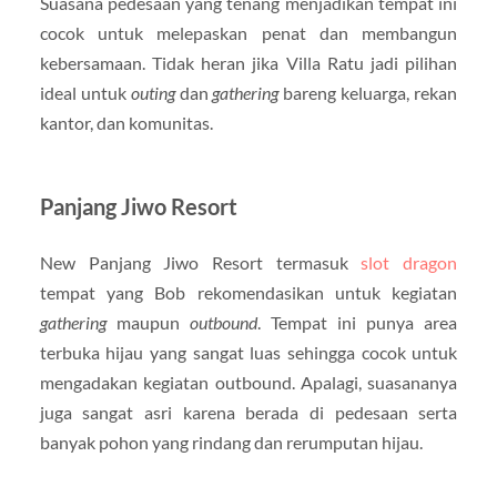
Suasana pedesaan yang tenang menjadikan tempat ini
cocok untuk melepaskan penat dan membangun
kebersamaan. Tidak heran jika Villa Ratu jadi pilihan
ideal untuk
outing
dan
gathering
bareng keluarga, rekan
kantor, dan komunitas.
Panjang Jiwo Resort
New Panjang Jiwo Resort termasuk
slot dragon
tempat yang Bob rekomendasikan untuk kegiatan
gathering
maupun
outbound
. Tempat ini punya area
terbuka hijau yang sangat luas sehingga cocok untuk
mengadakan kegiatan outbound. Apalagi, suasananya
juga sangat asri karena berada di pedesaan serta
banyak pohon yang rindang dan rerumputan hijau.