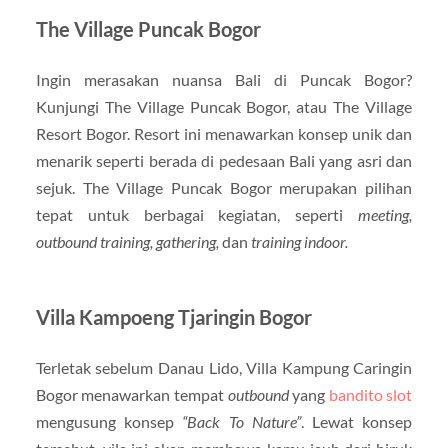
The Village Puncak Bogor
Ingin merasakan nuansa Bali di Puncak Bogor?
Kunjungi The Village Puncak Bogor, atau The Village
Resort Bogor. Resort ini menawarkan konsep unik dan
menarik seperti berada di pedesaan Bali yang asri dan
sejuk. The Village Puncak Bogor merupakan pilihan
tepat untuk berbagai kegiatan, seperti
meeting,
outbound training, gathering,
dan
training indoor.
Villa Kampoeng Tjaringin Bogor
Terletak sebelum Danau Lido, Villa Kampung Caringin
Bogor menawarkan tempat
outbound
yang
bandito slot
mengusung konsep
“Back To Nature”
. Lewat konsep