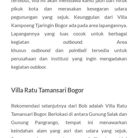
tersebut, vila ini akan membawa kamu jauh dari hiruk
pikuk kota dan merasakan kesegaran udara
pegunungan yang sejuk. Keunggulan dari Villa
Kampoeng Tjaringin Bogor ada pada area lapangannya.
Lapangannya yang luas cocok untuk berbagai
kegiatan
outbound.
Area
khusus
outbound
dan
paintball
tersedia untuk
perusahaan dan institusi yang ingin mengadakan
kegiatan
outdoor.
Villa Ratu Tamansari Bogor
Rekomendasi selanjutnya dari Bob adalah Villa Ratu
Tamansari Bogor. Berlokasi di antara Gunung Salak dan
Gunung Pangrango, tempat ini menawarkan
keindahan alam yang asri dan udara yang sejuk.