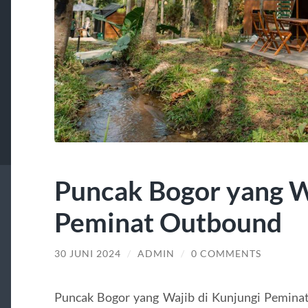
Puncak Bogor yang W
Peminat Outbound
30 JUNI 2024
/
ADMIN
/
0 COMMENTS
Puncak Bogor yang Wajib di Kunjungi Peminat