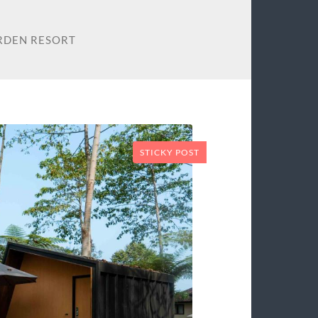
ARDEN RESORT
STICKY POST