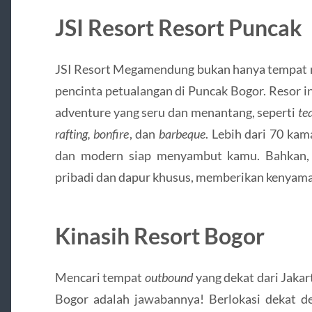
JSI Resort Resort Puncak
JSI Resort Megamendung bukan hanya tempat me
pencinta petualangan di Puncak Bogor. Resor in
adventure yang seru dan menantang, seperti
te
rafting, bonfire
, dan
barbeque
. Lebih dari 70 kam
dan modern siap menyambut kamu. Bahkan, 
pribadi dan dapur khusus, memberikan kenyama
Kinasih Resort Bogor
Mencari tempat
outbound
yang dekat dari Jaka
Bogor adalah jawabannya! Berlokasi dekat de