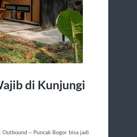
ajib di Kunjungi
 Outbound – Puncak Bogor bisa jadi