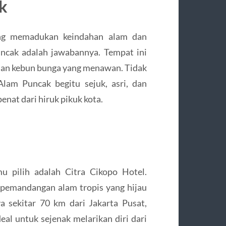
k
ng memadukan keindahan alam dan
cak adalah jawabannya. Tempat ini
, dan kebun bunga yang menawan. Tidak
Alam Puncak begitu sejuk, asri, dan
at dari hiruk pikuk kota.
u pilih adalah Citra Cikopo Hotel.
n pemandangan alam tropis yang hijau
a sekitar 70 km dari Jakarta Pusat,
eal untuk sejenak melarikan diri dari