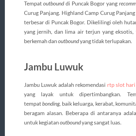
Tempat
outbound
di Puncak Bogor yang
recom
Curug Panjang. Highland Camp Curug Panjang
terbesar di Puncak Bogor. Dikelilingi oleh hut
yang jernih, dan lima air terjun yang eksoti
berkemah dan
outbound
yang tidak terlupakan.
Jambu Luwuk
Jambu Luwuk adalah rekomendasi
rtp slot hari
yang layak untuk dipertimbangkan. Te
tempat
bonding,
baik keluarga, kerabat, komunit
beragam alasan. Beberapa di antaranya adala
untuk kegiatan
outbound
yang sangat luas.