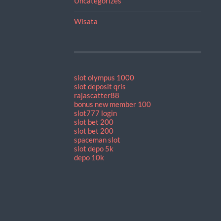
Uncategorizes
Wisata
slot olympus 1000
slot deposit qris
rajascatter88
bonus new member 100
slot777 login
slot bet 200
slot bet 200
spaceman slot
slot depo 5k
depo 10k