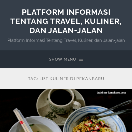
PLATFORM INFORMASI
TENTANG TRAVEL, KULINER,
DAN JALAN-JALAN
Platform Informasi Tentang Travel, Kuliner, dan Jalan-jalan
SHOW MENU
TAG:
LIST KULINER DI PEKANBARU