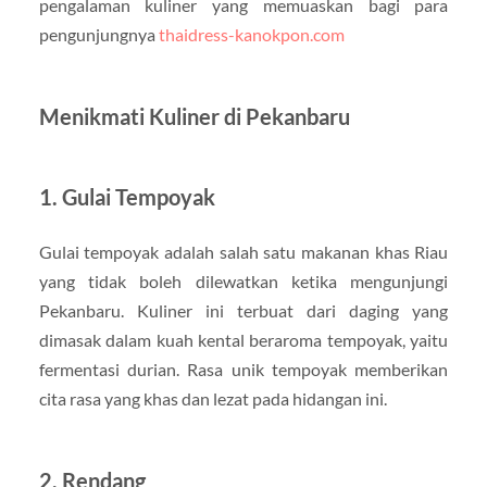
pengalaman kuliner yang memuaskan bagi para
pengunjungnya
thaidress-kanokpon.com
Menikmati Kuliner di Pekanbaru
1. Gulai Tempoyak
Gulai tempoyak adalah salah satu makanan khas Riau
yang tidak boleh dilewatkan ketika mengunjungi
Pekanbaru. Kuliner ini terbuat dari daging yang
dimasak dalam kuah kental beraroma tempoyak, yaitu
fermentasi durian. Rasa unik tempoyak memberikan
cita rasa yang khas dan lezat pada hidangan ini.
2. Rendang