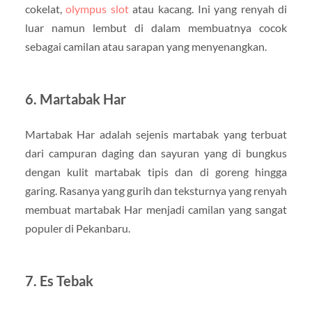
cokelat,
olympus slot
atau kacang. Ini yang renyah di
luar namun lembut di dalam membuatnya cocok
sebagai camilan atau sarapan yang menyenangkan.
6. Martabak Har
Martabak Har adalah sejenis martabak yang terbuat
dari campuran daging dan sayuran yang di bungkus
dengan kulit martabak tipis dan di goreng hingga
garing. Rasanya yang gurih dan teksturnya yang renyah
membuat martabak Har menjadi camilan yang sangat
populer di Pekanbaru.
7. Es Tebak