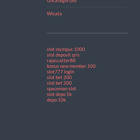
Uncategorizes
Wisata
slot olympus 1000
slot deposit qris
rajascatter88
bonus new member 100
slot777 login
slot bet 200
slot bet 200
spaceman slot
slot depo 5k
depo 10k