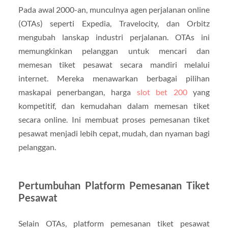
Pada awal 2000-an, munculnya agen perjalanan online
(OTAs) seperti Expedia, Travelocity, dan Orbitz
mengubah lanskap industri perjalanan. OTAs ini
memungkinkan pelanggan untuk mencari dan
memesan tiket pesawat secara mandiri melalui
internet. Mereka menawarkan berbagai pilihan
maskapai penerbangan, harga
slot bet 200
yang
kompetitif, dan kemudahan dalam memesan tiket
secara online. Ini membuat proses pemesanan tiket
pesawat menjadi lebih cepat, mudah, dan nyaman bagi
pelanggan.
Pertumbuhan Platform Pemesanan Tiket
Pesawat
Selain OTAs, platform pemesanan tiket pesawat