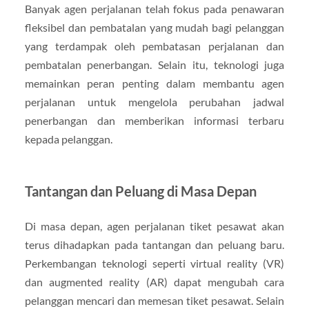
Banyak agen perjalanan telah fokus pada penawaran
fleksibel dan pembatalan yang mudah bagi pelanggan
yang terdampak oleh pembatasan perjalanan dan
pembatalan penerbangan. Selain itu, teknologi juga
memainkan peran penting dalam membantu agen
perjalanan untuk mengelola perubahan jadwal
penerbangan dan memberikan informasi terbaru
kepada pelanggan.
Tantangan dan Peluang di Masa Depan
Di masa depan, agen perjalanan tiket pesawat akan
terus dihadapkan pada tantangan dan peluang baru.
Perkembangan teknologi seperti virtual reality (VR)
dan augmented reality (AR) dapat mengubah cara
pelanggan mencari dan memesan tiket pesawat. Selain