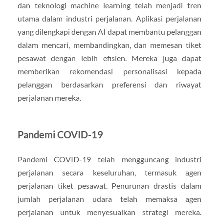
dan teknologi machine learning telah menjadi tren
utama dalam industri perjalanan. Aplikasi perjalanan
yang dilengkapi dengan AI dapat membantu pelanggan
dalam mencari, membandingkan, dan memesan tiket
pesawat dengan lebih efisien. Mereka juga dapat
memberikan rekomendasi personalisasi kepada
pelanggan berdasarkan preferensi dan riwayat
perjalanan mereka.
Pandemi COVID-19
Pandemi COVID-19 telah mengguncang industri
perjalanan secara keseluruhan, termasuk agen
perjalanan tiket pesawat. Penurunan drastis dalam
jumlah perjalanan udara telah memaksa agen
perjalanan untuk menyesuaikan strategi mereka.