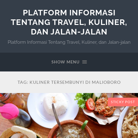
PLATFORM INFORMASI
TENTANG TRAVEL, KULINER,
DAN JALAN-JALAN
Platform Informasi Tentang Travel, Kuliner, dan Jalan-jalan
SHOW MENU
TAG:
KULINER TERSEMBUNYI DI MALIOBORO
STICKY POST