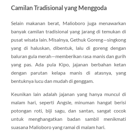
Camilan Tradisional yang Menggoda
Selain makanan berat, Malioboro juga menawarkan
banyak camilan tradisional yang jarang di temukan di
pusat wisata lain. Misalnya, Gethuk Goreng—singkong
yang di haluskan, dibentuk, lalu di goreng dengan
baluran gula merah—memberikan rasa manis dan gurih
yang pas. Ada pula Kipo, jajanan berbahan ketan
dengan parutan kelapa manis di atasnya, yang
bentuknya lucu dan mudah di genggam.
Keunikan lain adalah jajanan yang hanya muncul di
malam hari, seperti Angsle, minuman hangat berisi
potongan roti, biji sagu, dan santan, sangat cocok
untuk menghangatkan badan sambil menikmati
suasana Malioboro yang ramai di malam hari.