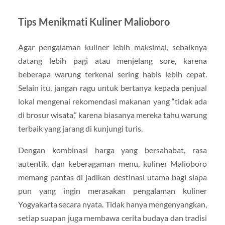
Tips Menikmati Kuliner Malioboro
Agar pengalaman kuliner lebih maksimal, sebaiknya
datang lebih pagi atau menjelang sore, karena
beberapa warung terkenal sering habis lebih cepat.
Selain itu, jangan ragu untuk bertanya kepada penjual
lokal mengenai rekomendasi makanan yang “tidak ada
di brosur wisata,” karena biasanya mereka tahu warung
terbaik yang jarang di kunjungi turis.
Dengan kombinasi harga yang bersahabat, rasa
autentik, dan keberagaman menu, kuliner Malioboro
memang pantas di jadikan destinasi utama bagi siapa
pun yang ingin merasakan pengalaman kuliner
Yogyakarta secara nyata. Tidak hanya mengenyangkan,
setiap suapan juga membawa cerita budaya dan tradisi