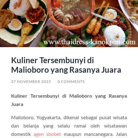
Kuliner Tersembunyi di
Malioboro yang Rasanya Juara
27 NOVEMBER 2025
/
0 COMMENTS
Kuliner Tersembunyi di Malioboro yang Rasanya
Juara
Malioboro, Yogyakarta, dikenal sebagai pusat wisata
dan belanja yang selalu ramai oleh wisatawan
domestik
agen sbobet
maupun mancanegara. Jalan