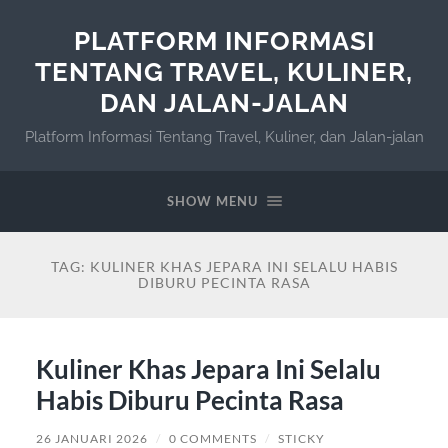
PLATFORM INFORMASI
TENTANG TRAVEL, KULINER,
DAN JALAN-JALAN
Platform Informasi Tentang Travel, Kuliner, dan Jalan-jalan
SHOW MENU
TAG:
KULINER KHAS JEPARA INI SELALU HABIS
DIBURU PECINTA RASA
Kuliner Khas Jepara Ini Selalu
Habis Diburu Pecinta Rasa
26 JANUARI 2026
/
0 COMMENTS
/
STICKY