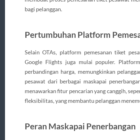
bagi pelanggan.
Pertumbuhan Platform Pemesa
Selain OTAs, platform pemesanan tiket pesa
Google Flights juga mulai populer. Platfor
perbandingan harga, memungkinkan pelangga
pesawat dari berbagai maskapai penerbanga
menawarkan fitur pencarian yang canggih, sepe
fleksibilitas, yang membantu pelanggan menemu
Peran Maskapai Penerbangan