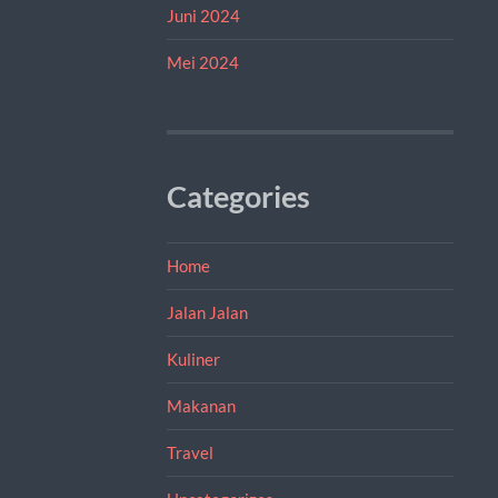
Juni 2024
Mei 2024
Categories
Home
Jalan Jalan
Kuliner
Makanan
Travel