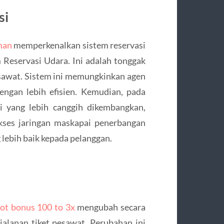
si
man
memperkenalkan sistem reservasi
 Reservasi Udara. Ini adalah tonggak
esawat. Sistem ini memungkinkan agen
engan lebih efisien. Kemudian, pada
i yang lebih canggih dikembangkan,
ses jaringan maskapai penerbangan
 lebih baik kepada pelanggan.
lot bonus 100 to 3x
mengubah secara
rjalanan tiket pesawat. Perubahan ini