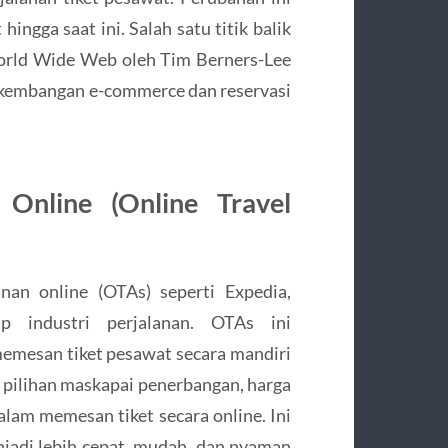
ingga saat ini. Salah satu titik balik
orld Wide Web oleh Tim Berners-Lee
rkembangan e-commerce dan reservasi
Online (Online Travel
nan online (OTAs) seperti Expedia,
p industri perjalanan. OTAs ini
mesan tiket pesawat secara mandiri
 pilihan maskapai penerbangan, harga
lam memesan tiket secara online. Ini
adi lebih cepat, mudah, dan nyaman