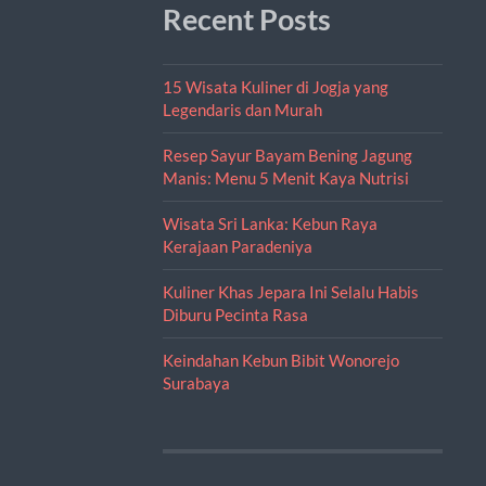
Recent Posts
15 Wisata Kuliner di Jogja yang
Legendaris dan Murah
Resep Sayur Bayam Bening Jagung
Manis: Menu 5 Menit Kaya Nutrisi
Wisata Sri Lanka: Kebun Raya
Kerajaan Paradeniya
Kuliner Khas Jepara Ini Selalu Habis
Diburu Pecinta Rasa
Keindahan Kebun Bibit Wonorejo
Surabaya