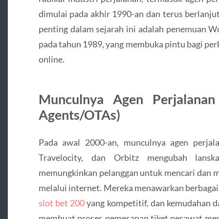
dimulai pada akhir 1990-an dan terus berlanjut h
penting dalam sejarah ini adalah penemuan W
pada tahun 1989, yang membuka pintu bagi pe
online.
Munculnya Agen Perjalanan 
Agents/OTAs)
Pada awal 2000-an, munculnya agen perjala
Travelocity, dan Orbitz mengubah lanska
memungkinkan pelanggan untuk mencari dan me
melalui internet. Mereka menawarkan berbagai
slot bet 200
yang kompetitif, dan kemudahan da
membuat proses pemesanan tiket pesawat menj